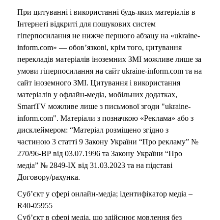
При цитуванні і використанні будь-яких матеріалів в
Інтернеті відкриті для пошукових систем
гіперпосилання не нижче першого абзацу на «ukraine-
inform.com» — обов’язкові, крім того, цитування
перекладів матеріалів іноземних ЗМІ можливе лише за
умови гіперпосилання на сайт ukraine-inform.com та на
сайт іноземного ЗМІ. Цитування і використання
матеріалів у офлайн-медіа, мобільних додатках,
SmartTV можливе лише з письмової згоди "ukraine-
inform.com". Матеріали з позначкою «Реклама» або з
дисклеймером: “Матеріал розміщено згідно з
частиною 3 статті 9 Закону України “Про рекламу” №
270/96-ВР від 03.07.1996 та Закону України “Про
медіа” № 2849-IX від 31.03.2023 та на підставі
Договору/рахунка.
Суб’єкт у сфері онлайн-медіа; ідентифікатор медіа –
R40-05955
Суб’єкт в сфері медіа, що здійснює мовлення без