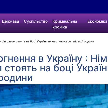
Держава
Суспільство
Кримінальна
Економіка
хроніка
нція разом стоять на боці України як частини європейської родини
ргнення в Україну : Ні
 стоять на боці Україн
 родини