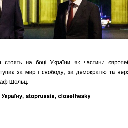
м стоять на боці України як частини європе
упає за мир і свободу, за демократію та вер
лаф Шольц.
Україну, stoprussia, closethesky