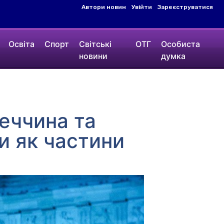
Автори новин
Увійти
Зареєструватися
Освіта
Спорт
Світські
ОТГ
Особиста
новини
думка
меччина та
и як частини