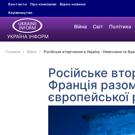
Контакти
Про компанію
Відео новини
Керівництво
Війна
Світ
Політика
УКРАЇНА ІНФОРМ
Головна
Війна
Російське вторгнення в Україну : Німеччина та Фра
Російське вто
Франція разом
європейської