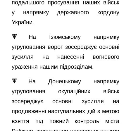
подальшого просування наших військ
у напрямку державного кордону
України.
🔻На Ізюмському напрямку
угруповання ворог зосереджує основні
зусилля на нанесенні вогневого
ураження нашим підрозділам.
🔻На Донецькому напрямку
угруповання окупаційних військ
зосереджує основні зусилля на
продовженні наступальних дій з метою
взяття під повний контроль міста
Рубіжне, захоплення населених пунктів