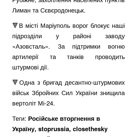
Лиман та Сєвєродонецьк.
🔻В місті Маріуполь ворог блокує наші
підрозділи у районі заводу
«Азовсталь». За підтримки вогню
артилерії та танків проводить
штурмові дії.
🔻Одна з бригад десантно-штурмових
військ Збройних Сил України знищила
вертоліт Мі-24.
Теги:
Російське вторгнення в
Україну, stoprussia, closethesky