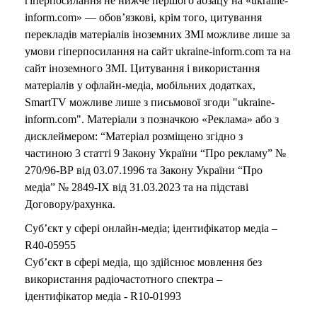
гіперпосилання не нижче першого абзацу на «ukraine-
inform.com» — обов’язкові, крім того, цитування
перекладів матеріалів іноземних ЗМІ можливе лише за
умови гіперпосилання на сайт ukraine-inform.com та на
сайт іноземного ЗМІ. Цитування і використання
матеріалів у офлайн-медіа, мобільних додатках,
SmartTV можливе лише з письмової згоди "ukraine-
inform.com". Матеріали з позначкою «Реклама» або з
дисклеймером: “Матеріал розміщено згідно з
частиною 3 статті 9 Закону України “Про рекламу” №
270/96-ВР від 03.07.1996 та Закону України “Про
медіа” № 2849-IX від 31.03.2023 та на підставі
Договору/рахунка.
Суб’єкт у сфері онлайн-медіа; ідентифікатор медіа –
R40-05955
Суб’єкт в сфері медіа, що здійснює мовлення без
використання радіочастотного спектра –
ідентифікатор медіа - R10-01993