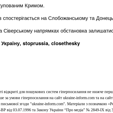
окупованим Кримом.
ів спостерігається на Слобожанському та Донец
а Сіверському напрямках обстановка залишатися
Україну, stoprussia, closethesky
еті відкриті для пошукових систем гіперпосилання не нижче першо
 за умови гіперпосилання на сайт ukraine-inform.com та на сайт
письмової згоди "ukraine-inform.com". Матеріали з позначкою «Р
ВР від 03.07.1996 та Закону України “Про медіа” № 2849-IX від 3