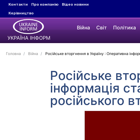
Контакти
Про компанію
Відео новини
Керівництво
Війна
Світ
Політика
УКРАЇНА ІНФОРМ
Головна
Війна
Російське вторгнення в Україну : Оперативна інфо
Російське вто
інформація ст
російського в