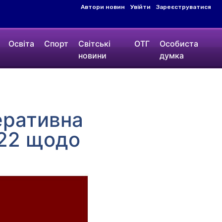
Автори новин
Увійти
Зареєструватися
Освіта
Спорт
Світські
ОТГ
Особиста
новини
думка
еративна
022 щодо