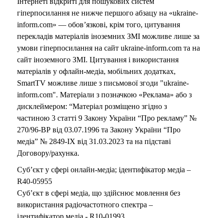
Інтернеті відкриті для пошукових систем
гіперпосилання не нижче першого абзацу на «ukraine-
inform.com» — обов’язкові, крім того, цитування
перекладів матеріалів іноземних ЗМІ можливе лише за
умови гіперпосилання на сайт ukraine-inform.com та на
сайт іноземного ЗМІ. Цитування і використання
матеріалів у офлайн-медіа, мобільних додатках,
SmartTV можливе лише з письмової згоди "ukraine-
inform.com". Матеріали з позначкою «Реклама» або з
дисклеймером: “Матеріал розміщено згідно з
частиною 3 статті 9 Закону України “Про рекламу” №
270/96-ВР від 03.07.1996 та Закону України “Про
медіа” № 2849-IX від 31.03.2023 та на підставі
Договору/рахунка.
Суб’єкт у сфері онлайн-медіа; ідентифікатор медіа –
R40-05955
Суб’єкт в сфері медіа, що здійснює мовлення без
використання радіочастотного спектра –
ідентифікатор медіа - R10-01993