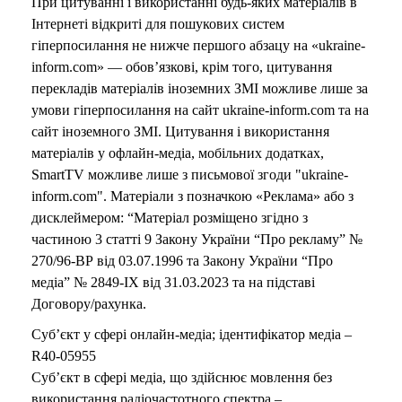
При цитуванні і використанні будь-яких матеріалів в
Інтернеті відкриті для пошукових систем
гіперпосилання не нижче першого абзацу на «ukraine-
inform.com» — обов’язкові, крім того, цитування
перекладів матеріалів іноземних ЗМІ можливе лише за
умови гіперпосилання на сайт ukraine-inform.com та на
сайт іноземного ЗМІ. Цитування і використання
матеріалів у офлайн-медіа, мобільних додатках,
SmartTV можливе лише з письмової згоди "ukraine-
inform.com". Матеріали з позначкою «Реклама» або з
дисклеймером: “Матеріал розміщено згідно з
частиною 3 статті 9 Закону України “Про рекламу” №
270/96-ВР від 03.07.1996 та Закону України “Про
медіа” № 2849-IX від 31.03.2023 та на підставі
Договору/рахунка.
Суб’єкт у сфері онлайн-медіа; ідентифікатор медіа –
R40-05955
Суб’єкт в сфері медіа, що здійснює мовлення без
використання радіочастотного спектра –