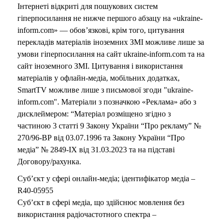
Інтернеті відкриті для пошукових систем
гіперпосилання не нижче першого абзацу на «ukraine-
inform.com» — обов’язкові, крім того, цитування
перекладів матеріалів іноземних ЗМІ можливе лише за
умови гіперпосилання на сайт ukraine-inform.com та на
сайт іноземного ЗМІ. Цитування і використання
матеріалів у офлайн-медіа, мобільних додатках,
SmartTV можливе лише з письмової згоди "ukraine-
inform.com". Матеріали з позначкою «Реклама» або з
дисклеймером: “Матеріал розміщено згідно з
частиною 3 статті 9 Закону України “Про рекламу” №
270/96-ВР від 03.07.1996 та Закону України “Про
медіа” № 2849-IX від 31.03.2023 та на підставі
Договору/рахунка.
Суб’єкт у сфері онлайн-медіа; ідентифікатор медіа –
R40-05955
Суб’єкт в сфері медіа, що здійснює мовлення без
використання радіочастотного спектра –