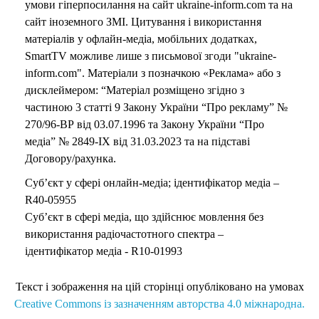
умови гіперпосилання на сайт ukraine-inform.com та на
сайт іноземного ЗМІ. Цитування і використання
матеріалів у офлайн-медіа, мобільних додатках,
SmartTV можливе лише з письмової згоди "ukraine-
inform.com". Матеріали з позначкою «Реклама» або з
дисклеймером: “Матеріал розміщено згідно з
частиною 3 статті 9 Закону України “Про рекламу” №
270/96-ВР від 03.07.1996 та Закону України “Про
медіа” № 2849-IX від 31.03.2023 та на підставі
Договору/рахунка.
Суб’єкт у сфері онлайн-медіа; ідентифікатор медіа –
R40-05955
Суб’єкт в сфері медіа, що здійснює мовлення без
використання радіочастотного спектра –
ідентифікатор медіа - R10-01993
Текст і зображення на цій сторінці опубліковано на умовах
Creative Commons із зазначенням авторства 4.0 міжнародна.