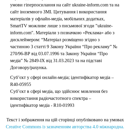
умови гіперпосилання на сайт ukraine-inform.com та на
сайт іноземного ЗМІ. Цитування і використання
матеріалів у офлайн-медіа, мобільних додатках,
SmartTV можливе лише з письмової згоди "ukraine-
inform.com". Матеріали з позначкою «Реклама» або з
дисклеймером: “Матеріал розміщено згідно з
частиною 3 статті 9 Закону України “Про рекламу” №
270/96-ВР від 03.07.1996 та Закону України “Про
медіа” № 2849-IX від 31.03.2023 та на підставі
Договору/рахунка.
Суб’єкт у сфері онлайн-медіа; ідентифікатор медіа –
R40-05955
Суб’єкт в сфері медіа, що здійснює мовлення без
використання радіочастотного спектра –
ідентифікатор медіа - R10-01993
Текст і зображення на цій сторінці опубліковано на умовах
Creative Commons із зазначенням авторства 4.0 міжнародна.