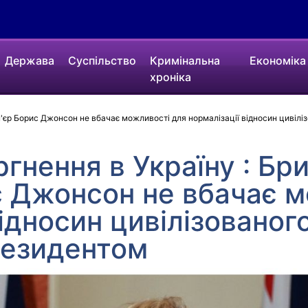
Держава
Суспільство
Кримінальна
Економіка
хроніка
м'єр Борис Джонсон не вбачає можливості для нормалізації відносин цивілі
ргнення в Україну : Бр
с Джонсон не вбачає м
ідносин цивілізованого
резидентом