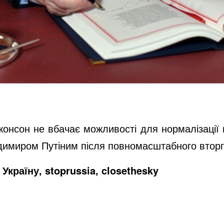
онсон не вбачає можливості для нормалізації ві
димиром Путіним після повномасштабного вторг
Україну, stoprussia, closethesky