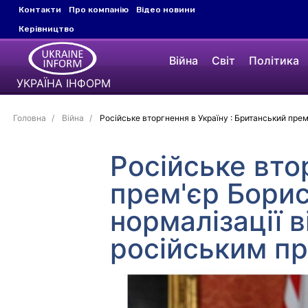
Контакти
Про компанію
Відео новини
Керівництво
Війна
Світ
Політика
УКРАЇНА ІНФОРМ
Головна
Війна
Російське вторгнення в Україну : Британський пре
Російське вто
прем'єр Бори
нормалізації в
російським п