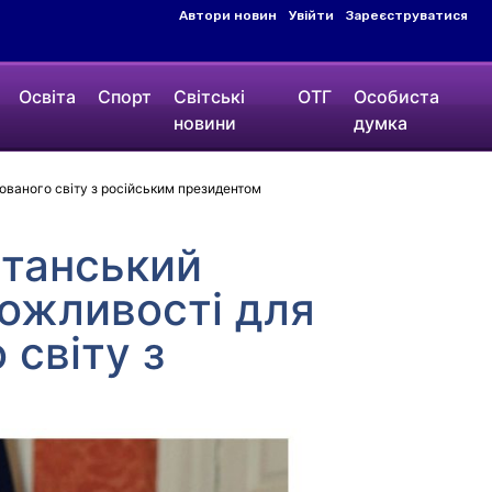
Автори новин
Увійти
Зареєструватися
Освіта
Спорт
Світські
ОТГ
Особиста
новини
думка
зованого світу з російським президентом
итанський
ожливості для
 світу з