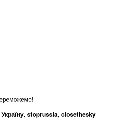
переможемо!
Україну, stoprussia, closethesky