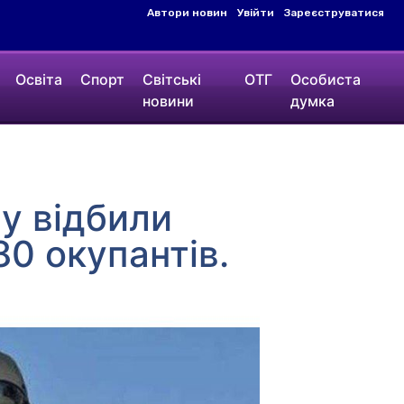
Автори новин
Увійти
Зареєструватися
Освіта
Спорт
Світські
ОТГ
Особиста
новини
думка
бу відбили
80 окупантів.