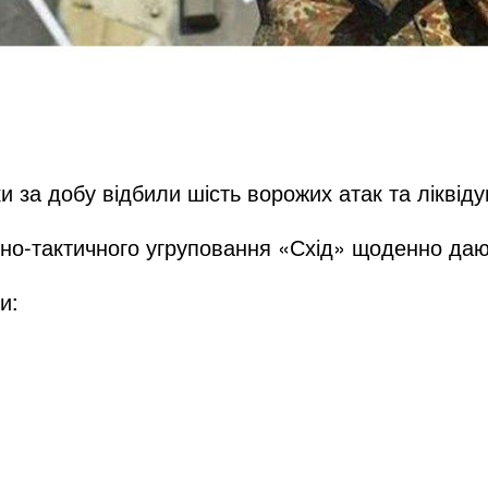
ки за добу відбили шість ворожих атак та ліквід
вно-тактичного угруповання «Схід» щоденно дают
и: