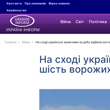
Контакти
Про компанію
Відео новини
Керівництво
Війна
Світ
Політика
УКРАЇНА ІНФОРМ
Головна
Війна
На сході українські захисники за добу відбили шіст
На сході укра
шість ворожих