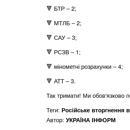
🔻 БТР – 2;
🔻 МТЛБ – 2;
🔻 САУ – 3;
🔻 РСЗВ – 1;
🔻 мінометні розрахунки – 4;
🔻 АТТ – 3.
Так тримати! Ми обов‘язково 
Теги:
Російське вторгнення в 
Автор:
УКРАЇНА ІНФОРМ