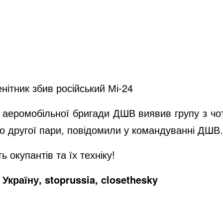
нітник збив російський Мі-24
ої аеромобільної бригади ДШВ виявив групу з чо
го другої пари, повідомили у командуванні ДШВ.
 окупантів та їх техніку!
Україну, stoprussia, closethesky