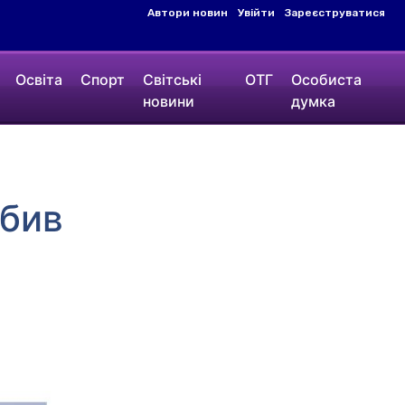
Автори новин
Увійти
Зареєструватися
Освіта
Спорт
Світські
ОТГ
Особиста
новини
думка
збив