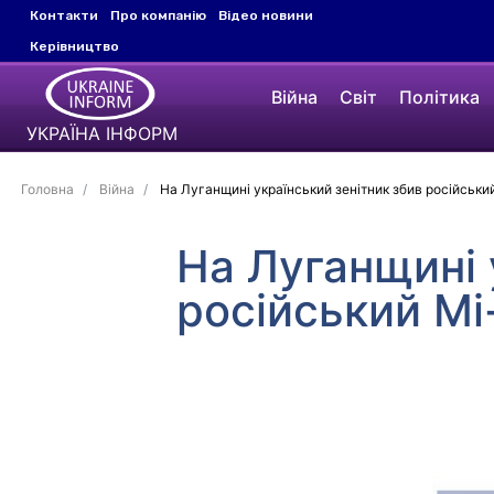
Контакти
Про компанію
Відео новини
Керівництво
Війна
Світ
Політика
УКРАЇНА ІНФОРМ
Головна
Війна
На Луганщині український зенітник збив російськи
На Луганщині 
російський Мі