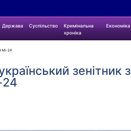
Держава
Суспільство
Кримінальна
Економіка
хроніка
й Мі-24
український зенітник 
-24