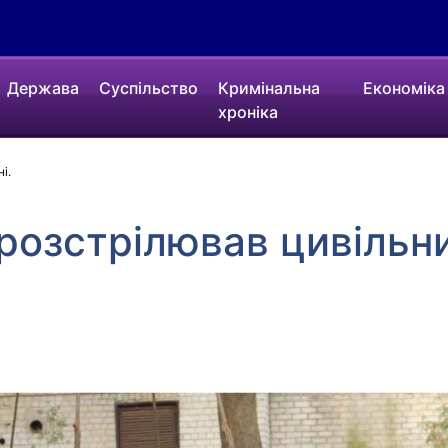
Держава
Суспільство
Кримінальна
Економіка
хроніка
і.
 розстрілював цивільн