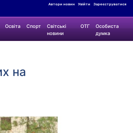
Автори новин
Увійти
Зареєструватися
Освіта
Спорт
Світські
ОТГ
Особиста
новини
думка
их на