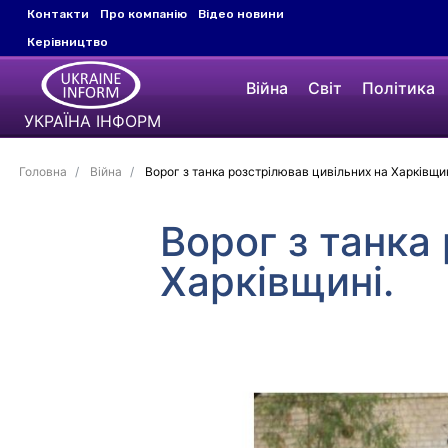
Контакти
Про компанію
Відео новини
Керівництво
Війна
Світ
Політика
УКРАЇНА ІНФОРМ
Головна
Війна
Ворог з танка розстрілював цивільних на Харківщин
Ворог з танка
Харківщині.