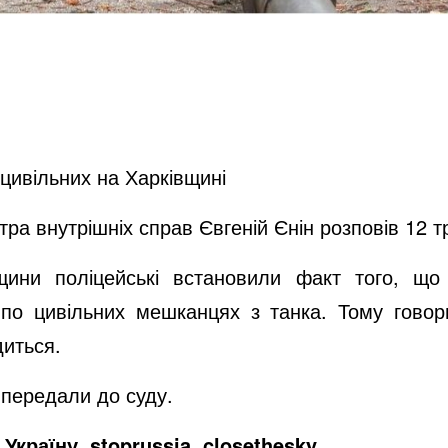
 цивільних на Харківщині
тра внутрішніх справ Євгеній Єнін розповів 12 
ни поліцейські встановили факт того, що ро
 по цивільних мешканцях з танка. Тому говор
диться.
 передали до суду.
Україну, stoprussia, closethesky