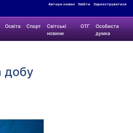
Автори новин
Увійти
Зареєструватися
Освіта
Спорт
Світські
ОТГ
Особиста
новини
думка
а добу