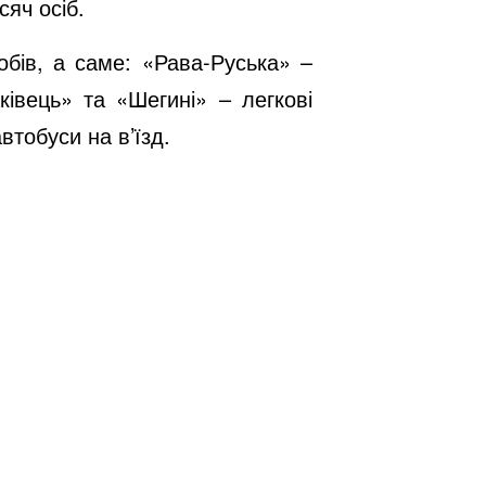
сяч осіб.
обів, а саме: «Рава-Руська» –
ківець» та «Шегині» – легкові
втобуси на в’їзд.