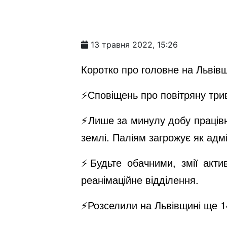
13 травня 2022, 15:26
Коротко про головне на Львівщ
⚡️Сповіщень про повітряну тр
⚡️Лише за минулу добу праців
землі. Паліям загрожує як адмі
⚡️Будьте обачними, змії акти
реанімаційне відділення.
⚡️Розселили на Львівщині ще