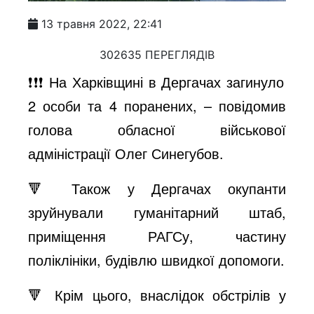
13 травня 2022, 22:41
302635 ПЕРЕГЛЯДІВ
❗️❗️❗️ На Харківщині в Дергачах загинуло
2 особи та 4 поранених, – повідомив
голова обласної військової
адміністрації Олег Синегубов.
🔻 Також у Дергачах окупанти
зруйнували гуманітарний штаб,
приміщення РАГСу, частину
поліклініки, будівлю швидкої допомоги.
🔻 Крім цього, внаслідок обстрілів у