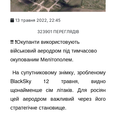
13 травня 2022, 22:45
323901 ПЕРЕГЛЯДІВ
❗️❗️ ❗️Окупанти використовують
військовий аеродром під тимчасово
окупованим Мелітополем.
На супутниковому знімку, зробленому
BlackSky 12 травня, видно
щонайменше сім літаків. Для росіян
цей аеродром важливий через його
стратегічне становище.