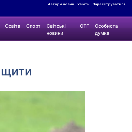
Автори новин
Увійти
Зареєструватися
Освіта
Спорт
Світські
ОТГ
Особиста
новини
думка
ищити