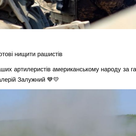
отові нищити рашистів
наших артилеристів американському народу за г
Валерій Залужний 💙💛