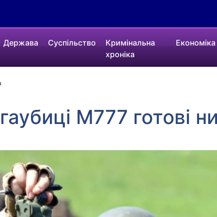
Держава
Суспільство
Кримінальна
Економіка
хроніка
в
гаубиці М777 готові н