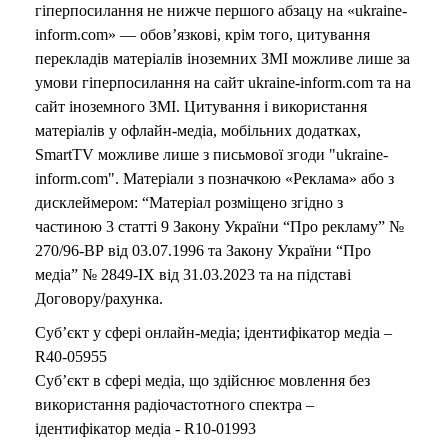
гіперпосилання не нижче першого абзацу на «ukraine-
inform.com» — обов’язкові, крім того, цитування
перекладів матеріалів іноземних ЗМІ можливе лише за
умови гіперпосилання на сайт ukraine-inform.com та на
сайт іноземного ЗМІ. Цитування і використання
матеріалів у офлайн-медіа, мобільних додатках,
SmartTV можливе лише з письмової згоди "ukraine-
inform.com". Матеріали з позначкою «Реклама» або з
дисклеймером: “Матеріал розміщено згідно з
частиною 3 статті 9 Закону України “Про рекламу” №
270/96-ВР від 03.07.1996 та Закону України “Про
медіа” № 2849-IX від 31.03.2023 та на підставі
Договору/рахунка.
Суб’єкт у сфері онлайн-медіа; ідентифікатор медіа –
R40-05955
Суб’єкт в сфері медіа, що здійснює мовлення без
використання радіочастотного спектра –
ідентифікатор медіа - R10-01993