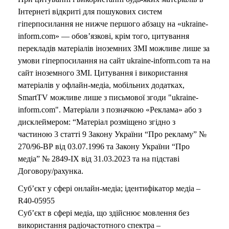
Інтернеті відкриті для пошукових систем
гіперпосилання не нижче першого абзацу на «ukraine-
inform.com» — обов’язкові, крім того, цитування
перекладів матеріалів іноземних ЗМІ можливе лише за
умови гіперпосилання на сайт ukraine-inform.com та на
сайт іноземного ЗМІ. Цитування і використання
матеріалів у офлайн-медіа, мобільних додатках,
SmartTV можливе лише з письмової згоди "ukraine-
inform.com". Матеріали з позначкою «Реклама» або з
дисклеймером: “Матеріал розміщено згідно з
частиною 3 статті 9 Закону України “Про рекламу” №
270/96-ВР від 03.07.1996 та Закону України “Про
медіа” № 2849-IX від 31.03.2023 та на підставі
Договору/рахунка.
Суб’єкт у сфері онлайн-медіа; ідентифікатор медіа –
R40-05955
Суб’єкт в сфері медіа, що здійснює мовлення без
використання радіочастотного спектра –