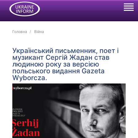
Головна
Війна
Український письменник, поет і
музикант Сергій Жадан став
людиною року за версією
польського видання Gazeta
Wyborcza.