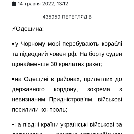
14 травня 2022, 13:12
435959 ПЕРЕГЛЯДІВ
⚡️Одещина:
▪️у Чорному морі перебувають кораблі
та підводний човен рф. На борту суден
щонайменше 30 крилатих ракет;
▪️на Одещині в районах, прилеглих до
державного кордону, зокрема з
невизнаним Придністров’ям, військові
посилили контроль;
▪️на півдні країни українські військові за