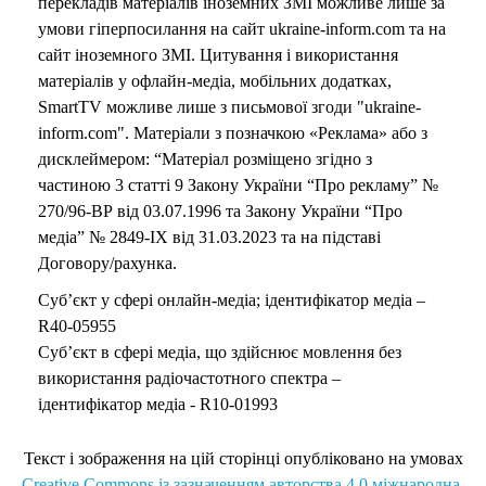
перекладів матеріалів іноземних ЗМІ можливе лише за
умови гіперпосилання на сайт ukraine-inform.com та на
сайт іноземного ЗМІ. Цитування і використання
матеріалів у офлайн-медіа, мобільних додатках,
SmartTV можливе лише з письмової згоди "ukraine-
inform.com". Матеріали з позначкою «Реклама» або з
дисклеймером: “Матеріал розміщено згідно з
частиною 3 статті 9 Закону України “Про рекламу” №
270/96-ВР від 03.07.1996 та Закону України “Про
медіа” № 2849-IX від 31.03.2023 та на підставі
Договору/рахунка.
Суб’єкт у сфері онлайн-медіа; ідентифікатор медіа –
R40-05955
Суб’єкт в сфері медіа, що здійснює мовлення без
використання радіочастотного спектра –
ідентифікатор медіа - R10-01993
Текст і зображення на цій сторінці опубліковано на умовах
Creative Commons із зазначенням авторства 4.0 міжнародна.