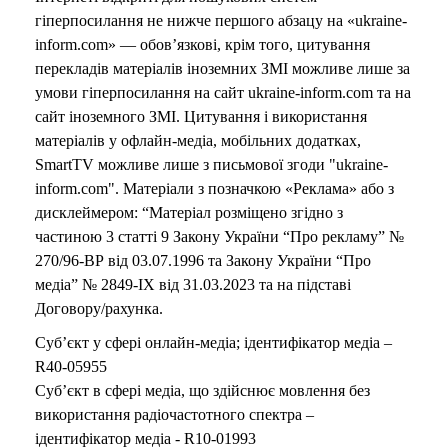
гіперпосилання не нижче першого абзацу на «ukraine-
inform.com» — обов’язкові, крім того, цитування
перекладів матеріалів іноземних ЗМІ можливе лише за
умови гіперпосилання на сайт ukraine-inform.com та на
сайт іноземного ЗМІ. Цитування і використання
матеріалів у офлайн-медіа, мобільних додатках,
SmartTV можливе лише з письмової згоди "ukraine-
inform.com". Матеріали з позначкою «Реклама» або з
дисклеймером: “Матеріал розміщено згідно з
частиною 3 статті 9 Закону України “Про рекламу” №
270/96-ВР від 03.07.1996 та Закону України “Про
медіа” № 2849-IX від 31.03.2023 та на підставі
Договору/рахунка.
Суб’єкт у сфері онлайн-медіа; ідентифікатор медіа –
R40-05955
Суб’єкт в сфері медіа, що здійснює мовлення без
використання радіочастотного спектра –
ідентифікатор медіа - R10-01993