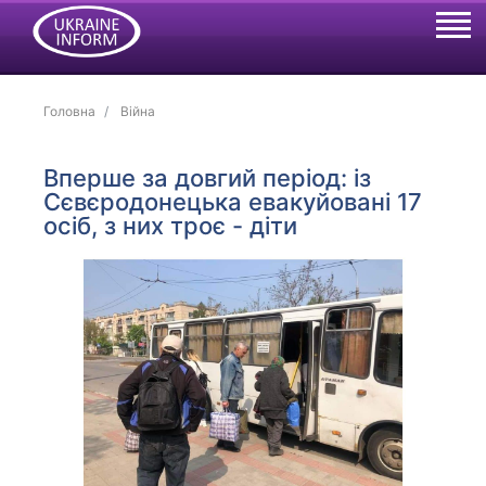
Головна
Війна
Вперше за довгий період: із
Сєвєродонецька евакуйовані 17
осіб, з них троє - діти