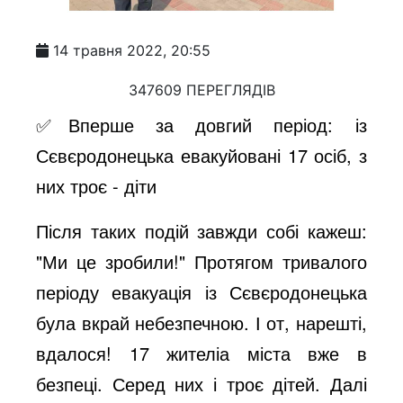
14 травня 2022, 20:55
347609 ПЕРЕГЛЯДІВ
✅Вперше за довгий період: із
Сєвєродонецька евакуйовані 17 осіб, з
них троє - діти
Після таких подій завжди собі кажеш:
"Ми це зробили!" Протягом тривалого
періоду евакуація із Сєвєродонецька
була вкрай небезпечною. І от, нарешті,
вдалося! 17 жителіа міста вже в
безпеці. Серед них і троє дітей. Далі