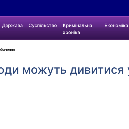
Держава
Суспільство
Кримінальна
Економіка
хроніка
лебачення
юди можуть дивитися 