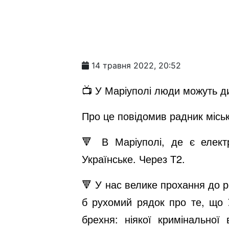
14 травня 2022, 20:52
📺 У Маріуполі люди можуть д
Про це повідомив радник місь
🔻 В Маріуполі, де є елект
Українське. Через Т2.
🔻 У нас велике прохання до р
б рухомий рядок про те, що 
брехня: ніякої кримінальної в