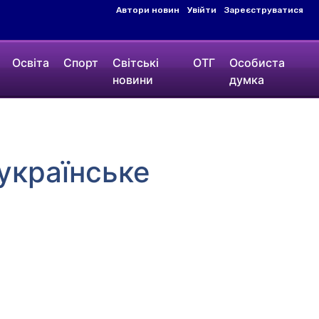
Автори новин
Увійти
Зареєструватися
Освіта
Спорт
Світські
ОТГ
Особиста
новини
думка
українське