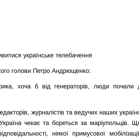
ивитися українське телебачення
кого голови Петро Андрющенко:
рика, хоча б від генераторів, люди почали 
едакторів, журналістів та ведучих наших україн
Україна чекає та бореться за маріупольців. 
ідповідальності, ніякої примусової мобілізаці