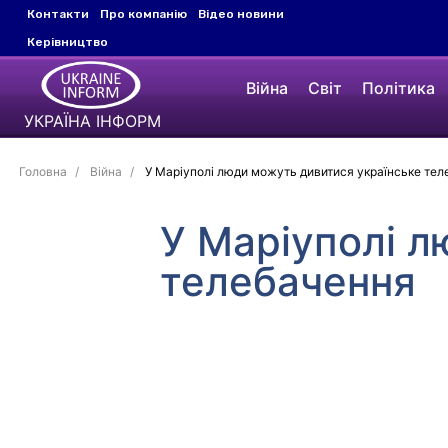
Контакти
Про компанію
Відео новини
Керівництво
Війна
Світ
Політика
УКРАЇНА ІНФОРМ
Головна
Війна
У Маріуполі люди можуть дивитися українське те
У Маріуполі л
телебачення