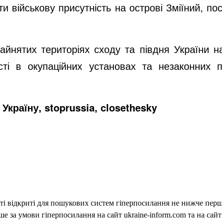
и військову присутність на острові Зміїний, п
айнятих територіях сходу та півдня України н
сті в окупаційних установах та незаконних 
Україну, stoprussia, closethesky
еті відкриті для пошукових систем гіперпосилання не нижче першо
 за умови гіперпосилання на сайт ukraine-inform.com та на сайт