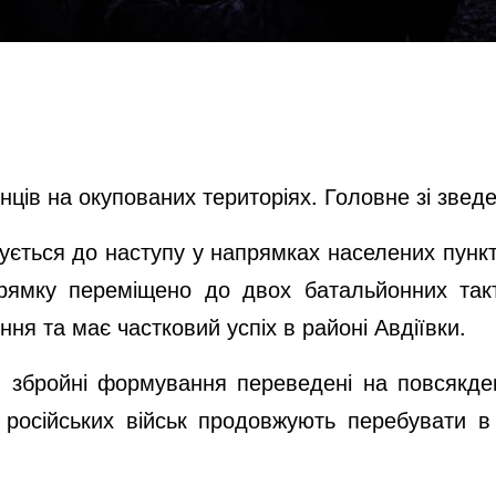
нців на окупованих територіях. Головне зі звед
тується до наступу у напрямках населених пунк
рямку переміщено до двох батальйонних такт
ення та має частковий успіх в районі Авдіївки.
‘я збройні формування переведені на повсякд
и російських військ продовжують перебувати в