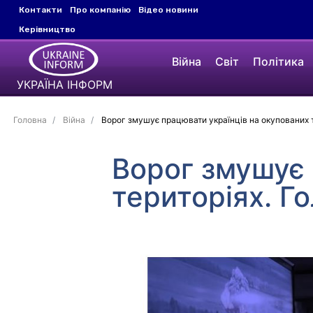
Контакти
Про компанію
Відео новини
Керівництво
Війна
Світ
Політика
УКРАЇНА ІНФОРМ
Головна
Війна
Ворог змушує працювати українців на окупованих т
Ворог змушує 
територіях. Г