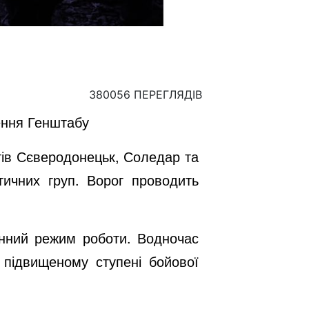
380056 ПЕРЕГЛЯДІВ
ення Генштабу
тів Сєверодонецьк, Соледар та
ичних груп. Ворог проводить
енний режим роботи. Водночас
 підвищеному ступені бойової