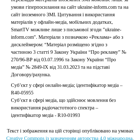
умови гіперпосилання на сайт ukraine-inform.com та на
сайт іноземного ЗМІ. Цитування і використання
матеріалів у офлайн-медіа, мобільних додатках,
SmartTV можливе лише з письмової згоди "ukraine-
inform.com". Матеріали з позначкою «Реклама» або з
дисклеймером: “Матеріал розміщено згідно з
частиною 3 статті 9 Закону України “Про рекламу” №
270/96-ВР від 03.07.1996 та Закону України “Про
медіа” № 2849-IX від 31.03.2023 та на підставі
Договору/рахунка.
Суб’єкт у сфері онлайн-медіа; ідентифікатор медіа –
R40-05955
Суб’єкт в сфері медіа, що здійснює мовлення без
використання радіочастотного спектра –
ідентифікатор медіа - R10-01993
Текст і зображення на цій сторінці опубліковано на умовах
Creative Commons із зазначенням авторства 4.0 міжнародна.