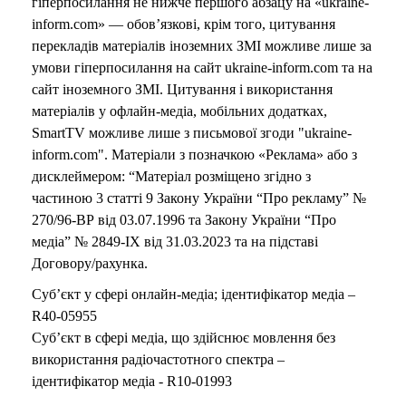
гіперпосилання не нижче першого абзацу на «ukraine-
inform.com» — обов’язкові, крім того, цитування
перекладів матеріалів іноземних ЗМІ можливе лише за
умови гіперпосилання на сайт ukraine-inform.com та на
сайт іноземного ЗМІ. Цитування і використання
матеріалів у офлайн-медіа, мобільних додатках,
SmartTV можливе лише з письмової згоди "ukraine-
inform.com". Матеріали з позначкою «Реклама» або з
дисклеймером: “Матеріал розміщено згідно з
частиною 3 статті 9 Закону України “Про рекламу” №
270/96-ВР від 03.07.1996 та Закону України “Про
медіа” № 2849-IX від 31.03.2023 та на підставі
Договору/рахунка.
Суб’єкт у сфері онлайн-медіа; ідентифікатор медіа –
R40-05955
Суб’єкт в сфері медіа, що здійснює мовлення без
використання радіочастотного спектра –
ідентифікатор медіа - R10-01993