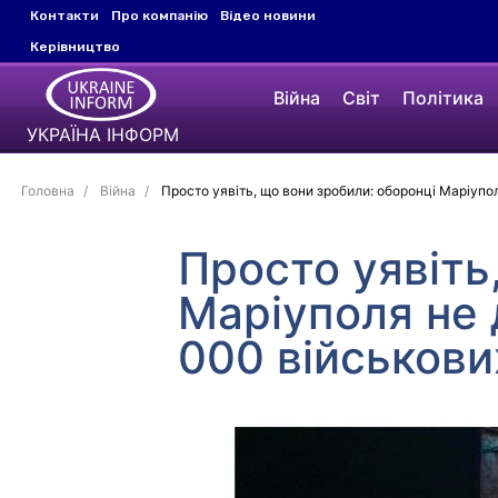
Контакти
Про компанію
Відео новини
Керівництво
Війна
Світ
Політика
УКРАЇНА ІНФОРМ
Головна
Війна
Просто уявіть, що вони зробили: оборонці Маріупол
Просто уявіть
Маріуполя не 
000 військови