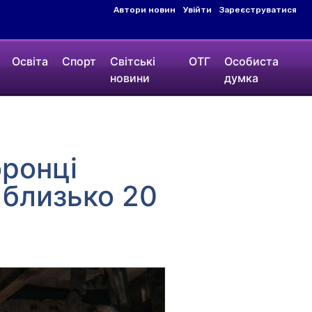
Автори новин
Увійти
Зареєструватися
Освіта
Спорт
Світські
ОТГ
Особиста
новини
думка
оронці
 близько 20