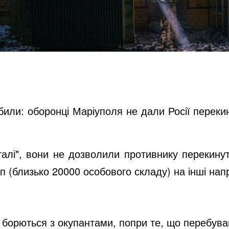
били: оборонці Маріуполя не дали Росії переки
талі", вони не дозволили противнику перекину
п (близько 20000 особового складу) на інші нап
о борються з окупантами, попри те, що перебуваю