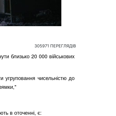
305971 ПЕРЕГЛЯДІВ
нути близько 20 000 військових
ти угруповання чисельністю до
рямки,"
ть в оточенні, є: