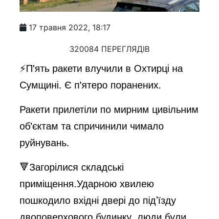
17 травня 2022, 18:17
320084 ПЕРЕГЛЯДІВ
⚡️П'ять ракети влучили в Охтирці на
Сумщині. Є п'ятеро поранених.
Ракети прилетіли по мирним цивільним
об'єктам та спричинили чимало
руйнувань.
🔻Загорілися складські
приміщення.Ударною хвилею
пошкодило вхідні двері до під’їзду
двоповерхового будинку, люди були