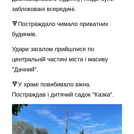
заблоковані всередині.
🔻Постраждало чимало приватних
будинків.
Удари загалом прийшлися по
центральній частині міста і масиву
"Дачний".
🔻У храмі повибивало вікна.
Постраждав і дитячий садок "Казка".