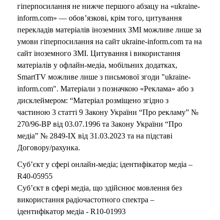
гіперпосилання не нижче першого абзацу на «ukraine-
inform.com» — обов’язкові, крім того, цитування
перекладів матеріалів іноземних ЗМІ можливе лише за
умови гіперпосилання на сайт ukraine-inform.com та на
сайт іноземного ЗМІ. Цитування і використання
матеріалів у офлайн-медіа, мобільних додатках,
SmartTV можливе лише з письмової згоди "ukraine-
inform.com". Матеріали з позначкою «Реклама» або з
дисклеймером: “Матеріал розміщено згідно з
частиною 3 статті 9 Закону України “Про рекламу” №
270/96-ВР від 03.07.1996 та Закону України “Про
медіа” № 2849-IX від 31.03.2023 та на підставі
Договору/рахунка.
Суб’єкт у сфері онлайн-медіа; ідентифікатор медіа –
R40-05955
Суб’єкт в сфері медіа, що здійснює мовлення без
використання радіочастотного спектра –
ідентифікатор медіа - R10-01993