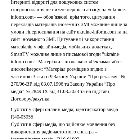
Інтернеті відкриті для пошукових систем
гіперпосилання не нижче першого абзацу на «ukraine-
inform.com» — обов’язкові, крім того, цитування
перекладів матеріалів іноземних ЗМІ можливе лише за
умови гіперпосилання на сайт ukraine-inform.com та на
сайт іноземного ЗМІ. Цитування і використання
матеріалів у офлайн-медіа, мобільних додатках,
SmartTV можливе лише з письмової згоди "ukraine-
inform.com". Матеріали з позначкою «Реклама» або з
дисклеймером: “Матеріал розміщено згідно з
частиною 3 статті 9 Закону України “Про рекламу” №
270/96-ВР від 03.07.1996 та Закону України “Про
медіа” № 2849-IX від 31.03.2023 та на підставі
Договору/рахунка.
Суб’єкт у сфері онлайн-медіа; ідентифікатор медіа –
R40-05955
Суб’єкт в сфері медіа, що здійснює мовлення без
використання радіочастотного спектра –