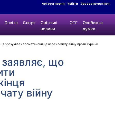
Автори новин
Увійти
Зареєструватися
Освіта
Спорт
Світські
ОТГ
Особиста
новини
думка
ця зрозуміла свого становища через почату війну проти України
 заявляє, що
ити
кінця
чату війну