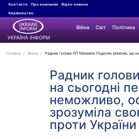
Контакти
Про компанію
Відео новини
Керівництво
Війна
Світ
Політика
УКРАЇНА ІНФОРМ
Головна
Війна
Радник голови ОП Михайло Подоляк заявляє, що на 
Радник голов
на сьогодні п
неможливо, ос
зрозуміла сво
проти України