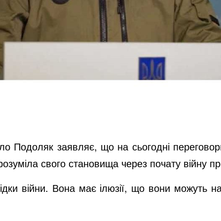
айло Подоляк заявляє, що на сьогодні перегов
зрозуміла свого становища через почату війну п
ідки війни. Вона має ілюзії, що вони можуть н