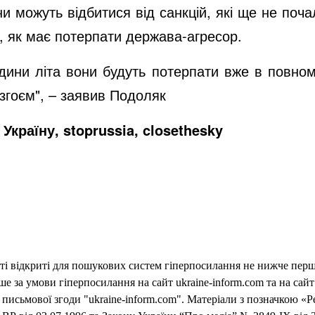
 можуть відбитися від санкцій, які ще не поча
к, як має потерпати держава-агресор.
едини літа вони будуть потерпати вже в повному
ізгоєм", – заявив Подоляк
Україну, stoprussia, closethesky
еті відкриті для пошукових систем гіперпосилання не нижче першо
 за умови гіперпосилання на сайт ukraine-inform.com та на сайт
письмової згоди "ukraine-inform.com". Матеріали з позначкою «Р