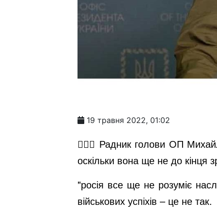
19 травня 2022, 01:02
🙅🏻‍♂️ Радник голови ОП Мих
оскільки вона ще не до кінця 
"росія все ще не розуміє насл
військових успіхів – це не так.