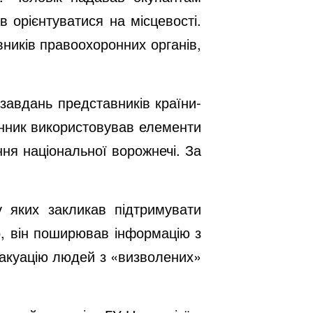
 орієнтуватися на місцевості.
ників правоохоронних органів,
завдань представників країни-
енник використовував елементи
ня національної ворожнечі. За
 яких закликав підтримувати
го, він поширював інформацію з
вакуацію людей з «визволених»