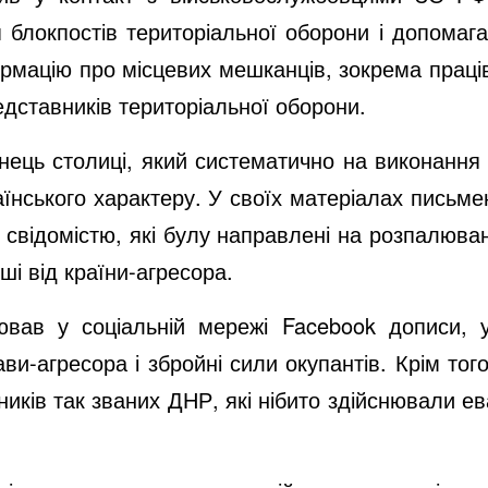
блокпостів територіальної оборони і допомагав
ормацію про місцевих мешканців, зокрема праців
дставників територіальної оборони.
ець столиці, який систематично на виконання 
раїнського характеру. У своїх матеріалах письм
 свідомістю, які булу направлені на розпалюван
ші від країни-агресора.
ав у соціальній мережі Facebook дописи, у
ави-агресора і збройні сили окупантів. Крім то
иків так званих ДНР, які нібито здійснювали е