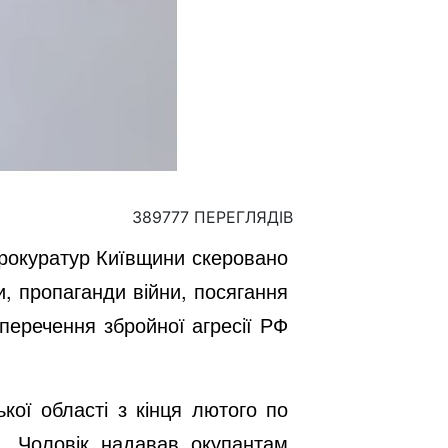
389777 ПЕРЕГЛЯДІВ
прокуратур Київщини скеровано
и, пропаганди війни
,
посягання
перечення збройної агресії РФ
ої області з кінця лютого по
. Чоловік надавав окупантам