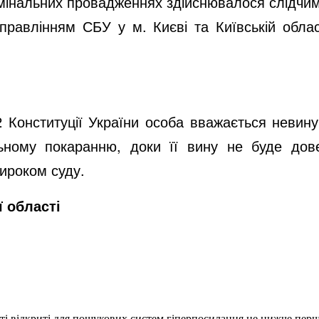
мінальних провадженнях здійснювалося слідчим
управлінням СБУ у м. Києві та Київській обла
62 Конституції України особа вважається невину
ьному покаранню, доки її вину не буде дов
ироком суду.
ї області
еті відкриті для пошукових систем гіперпосилання не нижче першо