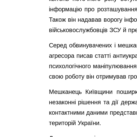
інформацію про розташування 
Також він надавав ворогу інф
військовослужбовців ЗСУ й пре
Серед обвинувачених і мешкан
агресора писав статті антиук
психологічного маніпулювання
свою роботу він отримував гро
Мешканець Київщини поширюв
незаконні рішення та дії держ
контактними даними представн
територій України.