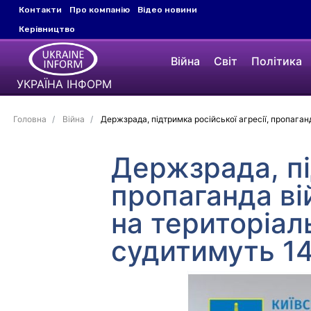
Контакти
Про компанію
Відео новини
Керівництво
Війна
Світ
Політика
УКРАЇНА ІНФОРМ
Головна
Війна
Держзрада, підтримка російської агресії, пропаганд
Держзрада, пі
пропаганда ві
на територіаль
судитимуть 14