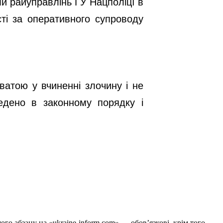
и райуправлінь ГУ Нацполіцї в
сті за оперативного супроводу
ватою у вчиненні злочину і не
едено в законному порядку і
го абзацу на «ukraine-inform.com» — обов’язкові, крім того,