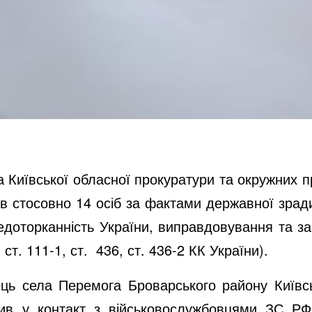
а Київської обласної прокуратури та окружних 
ів стосовно 14 осіб за фактами державної зрад
недоторканність України,
виправдовування та за
, ст. 111-1, ст. 436, ст. 436-2 КК України).
ць села Перемога Броварського району Київськ
пив у контакт з військовослужбовцями ЗС РФ