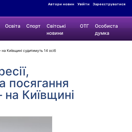
Автори новин
Увійти
Зареєструватися
Освіта
Спорт
Світські
ОТГ
Особиста
новини
думка
– на Київщині судитимуть 14 осіб
есії,
та посягання
– на Київщині