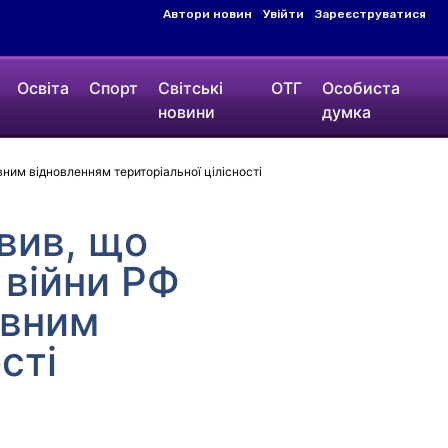
Автори новин
Увійти
Зареєструватися
Освіта
Спорт
Світські
ОТГ
Особиста
новини
думка
ним відновленням територіальної цілісності
вив, що
війни РФ
овним
сті