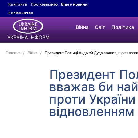
Контакти
Про компанію
Відео новини
Керівництво
Війна
Світ
Політика
УКРАЇНА ІНФОРМ
Головна
Війна
Президент Польщі Анджей Дуда заявив, що вважав 
Президент По
вважав би на
проти України
відновленням 