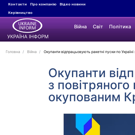
Контакти
Про компанію
Відео новини
Керівництво
Війна
Світ
Політика
УКРАЇНА ІНФОРМ
Головна
Війна
Окупанти відпрацьовують ракетні пуски по Україн
Окупанти відп
з повітряного
окупованим 