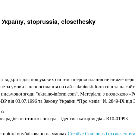
Україну, stoprussia, closethesky
еті відкриті для пошукових систем гіперпосилання не нижче першо
 за умови гіперпосилання на сайт ukraine-inform.com та на сайт
письмової згоди "ukraine-inform.com". Матеріали з позначкою «Р
ВР від 03.07.1996 та Закону України “Про медіа” № 2849-IX від 3
55
ня радіочастотного спектра – ідентифікатор медіа - R10-01993
 сторінці опубліковано на умовах
Creative Commons із зазначенням