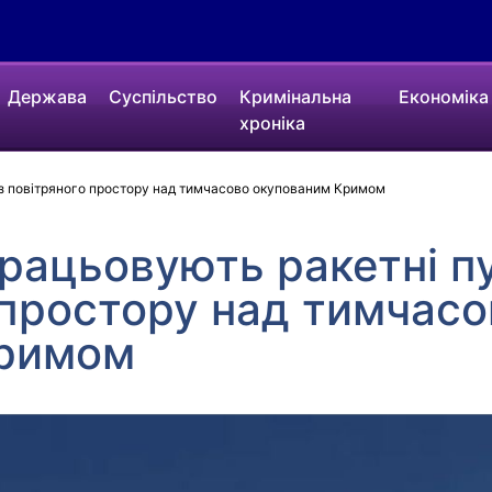
Держава
Суспільство
Кримінальна
Економіка
хроніка
і з повітряного простору над тимчасово окупованим Кримом
рацьовують ракетні пу
 простору над тимчасо
Кримом