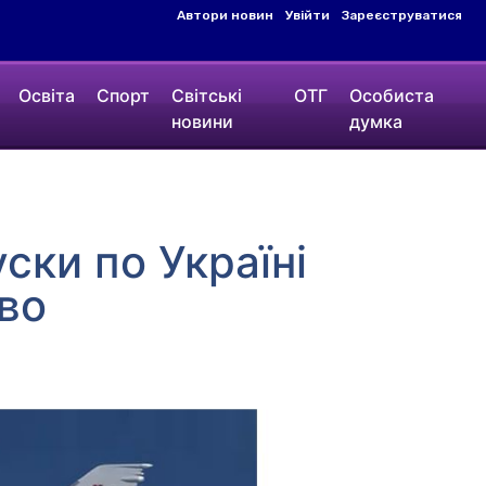
Автори новин
Увійти
Зареєструватися
Освіта
Спорт
Світські
ОТГ
Особиста
новини
думка
ски по Україні
во