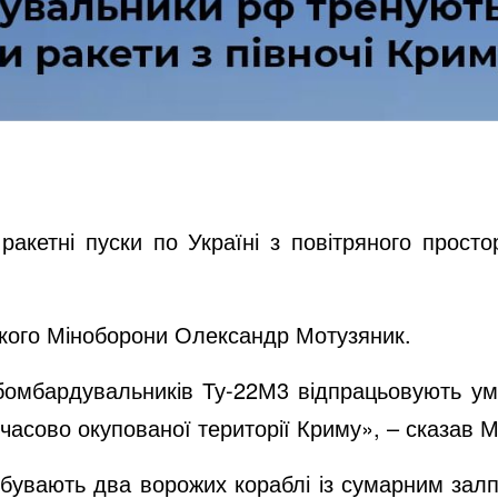
ракетні пуски по Україні з повітряного прост
ького Міноборони Олександр Мотузяник.
х бомбардувальників Ту-22М3 відпрацьовують умо
мчасово окупованої території Криму», – сказав 
бувають два ворожих кораблі із сумарним залп