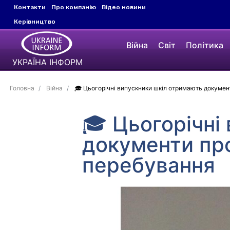
Контакти
Про компанію
Відео новини
Керівництво
Війна
Світ
Політика
УКРАЇНА ІНФОРМ
Головна
Війна
🎓 Цьогорічні випускники шкіл отримають докумен
🎓 Цьогорічні
документи про
перебування