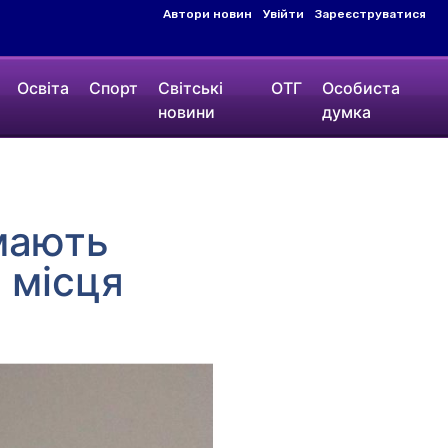
Автори новин
Увійти
Зареєструватися
Освіта
Спорт
Світські
ОТГ
Особиста
новини
думка
имають
 місця