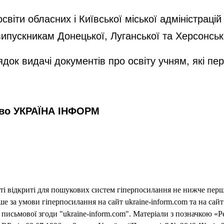
світи обласних і Київської міської адміністраці
випускникам Донецької, Луганської та Херсонсь
док видачі документів про освіту учням, які п
тво УКРАЇНА ІНФОРМ
еті відкриті для пошукових систем гіперпосилання не нижче першо
 за умови гіперпосилання на сайт ukraine-inform.com та на сайт
письмової згоди "ukraine-inform.com". Матеріали з позначкою «Р