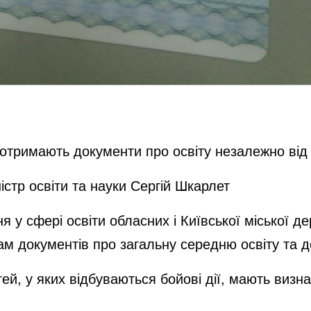
 отримають документи про освіту незалежно від
істр освіти та науки Сергій Шкарлет
я у сфері освіти обласних і Київської міської де
м документів про загальну середню освіту та д
ей, у яких відбуваються бойові дії, мають визн
.