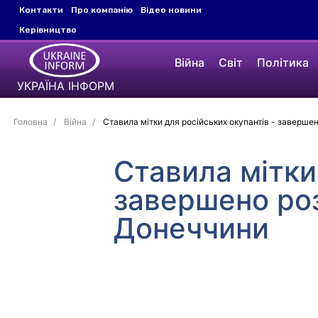
Контакти
Про компанію
Відео новини
Керівництво
Війна
Світ
Політика
УКРАЇНА ІНФОРМ
Головна
Війна
Ставила мітки для російських окупантів - заверш
Ставила мітки
завершено ро
Донеччини