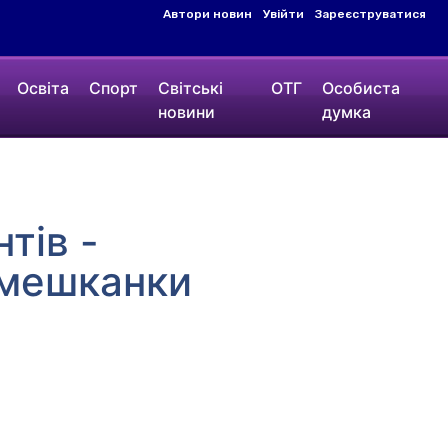
Автори новин
Увійти
Зареєструватися
Освіта
Спорт
Світські
ОТГ
Особиста
новини
думка
тів -
 мешканки