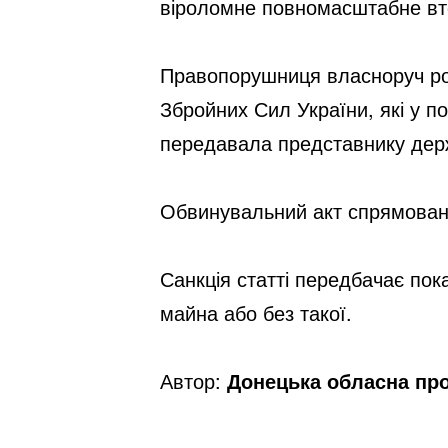
віроломне повномасштабне вт
Правопорушниця власноруч роби
Збройних Сил України, які у п
передавала представнику дер
Обвинувальний акт спрямовано
Санкція статті передбачає пока
майна або без такої.
Автор:
Донецька обласна пр