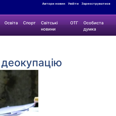
Автори новин
Увійти
Зареєструватися
Освіта
Спорт
Світські
ОТГ
Особиста
новини
думка
а деокупацію