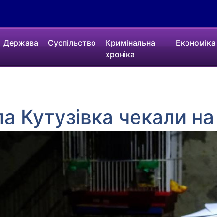
Держава
Суспільство
Кримінальна
Економіка
хроніка
ла Кутузівка чекали н