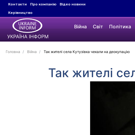
Контакти
Про компанію
Відео новини
Керівництво
Війна
Світ
Політика
УКРАЇНА ІНФОРМ
Головна
Війна
Так жителі села Кутузівка чекали на деокупацію
Так жителі се