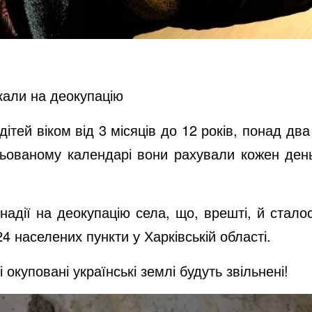
екали на деокупацію
ітей віком від 3 місяців до 12 років, понад два
ьованому календарі вони рахували кожен день
надії на деокупацію села, що, врешті, й сталос
24 населених пункти у Харківській області.
 окуповані українські землі будуть звільнені!