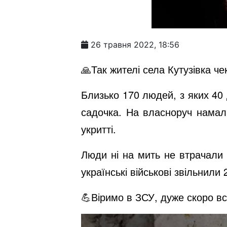
26 травня 2022, 18:56
🙏Так жителі села Кутузівка ч
Близько 170 людей, з яких 40 д
садочка. На власноруч намал
укритті.
Люди ні на мить не втрачали 
українські військові звільнили 
💪Віримо в ЗСУ, дуже скоро всі