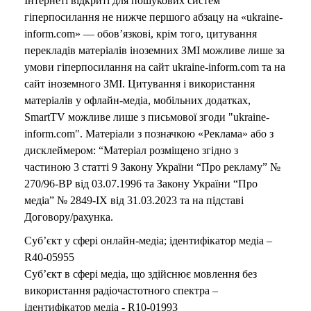
Інтернеті відкриті для пошукових систем
гіперпосилання не нижче першого абзацу на «ukraine-
inform.com» — обов’язкові, крім того, цитування
перекладів матеріалів іноземних ЗМІ можливе лише за
умови гіперпосилання на сайт ukraine-inform.com та на
сайт іноземного ЗМІ. Цитування і використання
матеріалів у офлайн-медіа, мобільних додатках,
SmartTV можливе лише з письмової згоди "ukraine-
inform.com". Матеріали з позначкою «Реклама» або з
дисклеймером: “Матеріал розміщено згідно з
частиною 3 статті 9 Закону України “Про рекламу” №
270/96-ВР від 03.07.1996 та Закону України “Про
медіа” № 2849-IX від 31.03.2023 та на підставі
Договору/рахунка.
Суб’єкт у сфері онлайн-медіа; ідентифікатор медіа –
R40-05955
Суб’єкт в сфері медіа, що здійснює мовлення без
використання радіочастотного спектра –
ідентифікатор медіа - R10-01993