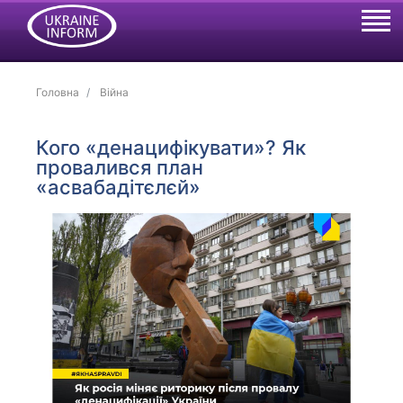
Головна
Війна
Кого «денацифікувати»? Як
провалився план
«асвабадітєлєй»