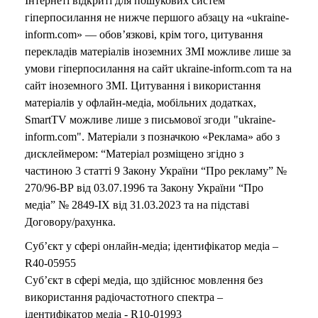
Інтернеті відкриті для пошукових систем
гіперпосилання не нижче першого абзацу на «ukraine-
inform.com» — обов’язкові, крім того, цитування
перекладів матеріалів іноземних ЗМІ можливе лише за
умови гіперпосилання на сайт ukraine-inform.com та на
сайт іноземного ЗМІ. Цитування і використання
матеріалів у офлайн-медіа, мобільних додатках,
SmartTV можливе лише з письмової згоди "ukraine-
inform.com". Матеріали з позначкою «Реклама» або з
дисклеймером: “Матеріал розміщено згідно з
частиною 3 статті 9 Закону України “Про рекламу” №
270/96-ВР від 03.07.1996 та Закону України “Про
медіа” № 2849-IX від 31.03.2023 та на підставі
Договору/рахунка.
Суб’єкт у сфері онлайн-медіа; ідентифікатор медіа –
R40-05955
Суб’єкт в сфері медіа, що здійснює мовлення без
використання радіочастотного спектра –
ідентифікатор медіа - R10-01993