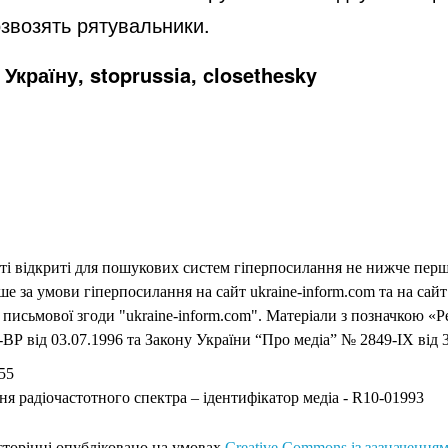
звозять рятувальники.
Україну, stoprussia, closethesky
еті відкриті для пошукових систем гіперпосилання не нижче першо
 за умови гіперпосилання на сайт ukraine-inform.com та на сайт
письмової згоди "ukraine-inform.com". Матеріали з позначкою «Р
ВР від 03.07.1996 та Закону України “Про медіа” № 2849-IX від 3
55
ня радіочастотного спектра – ідентифікатор медіа - R10-01993
 сторінці опубліковано на умовах
Creative Commons із зазначенням