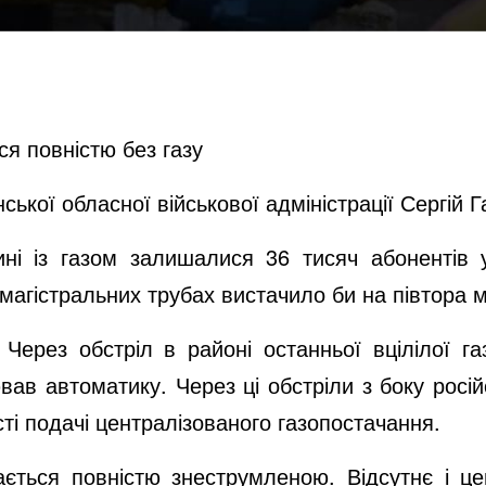
я повністю без газу
ької обласної військової адміністрації Сергій Г
і із газом залишалися 36 тисяч абонентів у
магістральних трубах вистачило би на півтора мі
Через обстріл в районі останньої вцілілої газ
вав автоматику. Через ці обстріли з боку росій
ті подачі централізованого газопостачання.
ається повністю знеструмленою. Відсутнє і ц