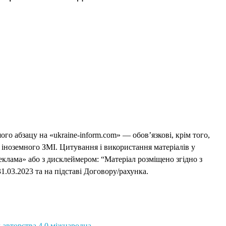
го абзацу на «ukraine-inform.com» — обов’язкові, крім того,
 іноземного ЗМІ. Цитування і використання матеріалів у
еклама» або з дисклеймером: “Матеріал розміщено згідно з
1.03.2023 та на підставі Договору/рахунка.
 авторства 4.0 міжнародна.