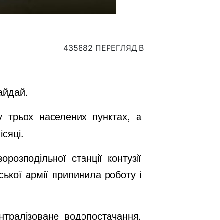
435882 ПЕРЕГЛЯДІВ
айдай.
 трьох населених пунктах, а
сяці.
орозподільної станції контузії
ської армії припинила роботу і
ентралізоване водопостачання.