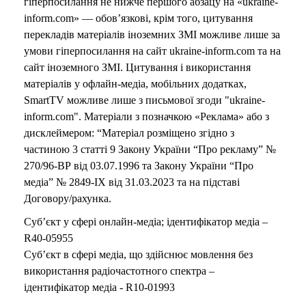
гіперпосилання не нижче першого абзацу на «ukraine-
inform.com» — обов’язкові, крім того, цитування
перекладів матеріалів іноземних ЗМІ можливе лише за
умови гіперпосилання на сайт ukraine-inform.com та на
сайт іноземного ЗМІ. Цитування і використання
матеріалів у офлайн-медіа, мобільних додатках,
SmartTV можливе лише з письмової згоди "ukraine-
inform.com". Матеріали з позначкою «Реклама» або з
дисклеймером: “Матеріал розміщено згідно з
частиною 3 статті 9 Закону України “Про рекламу” №
270/96-ВР від 03.07.1996 та Закону України “Про
медіа” № 2849-IX від 31.03.2023 та на підставі
Договору/рахунка.
Суб’єкт у сфері онлайн-медіа; ідентифікатор медіа –
R40-05955
Суб’єкт в сфері медіа, що здійснює мовлення без
використання радіочастотного спектра –
ідентифікатор медіа - R10-01993