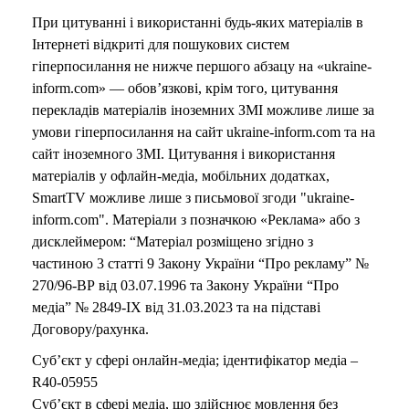
При цитуванні і використанні будь-яких матеріалів в
Інтернеті відкриті для пошукових систем
гіперпосилання не нижче першого абзацу на «ukraine-
inform.com» — обов’язкові, крім того, цитування
перекладів матеріалів іноземних ЗМІ можливе лише за
умови гіперпосилання на сайт ukraine-inform.com та на
сайт іноземного ЗМІ. Цитування і використання
матеріалів у офлайн-медіа, мобільних додатках,
SmartTV можливе лише з письмової згоди "ukraine-
inform.com". Матеріали з позначкою «Реклама» або з
дисклеймером: “Матеріал розміщено згідно з
частиною 3 статті 9 Закону України “Про рекламу” №
270/96-ВР від 03.07.1996 та Закону України “Про
медіа” № 2849-IX від 31.03.2023 та на підставі
Договору/рахунка.
Суб’єкт у сфері онлайн-медіа; ідентифікатор медіа –
R40-05955
Суб’єкт в сфері медіа, що здійснює мовлення без