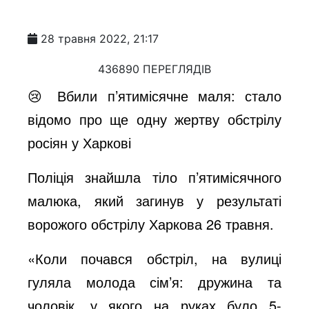
28 травня 2022, 21:17
436890 ПЕРЕГЛЯДІВ
😢 Вбили п’ятимісячне маля: стало
відомо про ще одну жертву обстрілу
росіян у Харкові
Поліція знайшла тіло п’ятимісячного
малюка, який загинув у результаті
ворожого обстрілу Харкова 26 травня.
«Коли почався обстріл, на вулиці
гуляла молода сім’я: дружина та
чоловік, у якого на руках було 5-