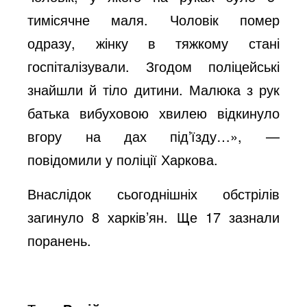
тимісячне маля. Чоловік помер
одразу, жінку в тяжкому стані
госпіталізували. Згодом поліцейські
знайшли й тіло дитини. Малюка з рук
батька вибуховою хвилею відкинуло
вгору на дах під’їзду…», —
повідомили у поліції Харкова.
Внаслідок сьогоднішніх обстрілів
загинуло 8 харків’ян. Ще 17 зазнали
поранень.