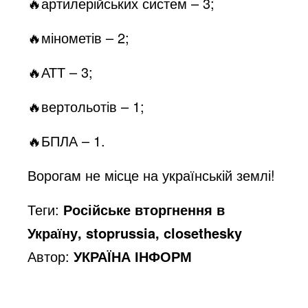
🔥артилерійських систем – 3;
🔥мінометів – 2;
🔥АТТ – 3;
🔥вертольотів – 1;
🔥БПЛА – 1.
Ворогам не місце на українській землі!
Теги:
Російське вторгнення в
Україну, stoprussia, closethesky
Автор:
УКРАЇНА ІНФОРМ