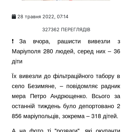
28 травня 2022, 07:14
327362 ПЕРЕГЛЯДІВ
❗️За вчора, рашисти вивезли з
Маріуполя 280 людей, серед них – 36
діти
Їх вивезли до фільтраційного табору в
село Безимяне, – повідомляє радник
мера Петро Андрющенко. Всього за
останній тиждень було депортовано 2
856 маріупольців, зокрема – 318 дітей.
А на фото ті "розваги", які окупанти