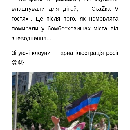
влаштували для дітей, – "СкаZка V
гостях". Це після того, як немовлята
помирали у бомбосховищах міста від
зневоднення...
Зігуючі клоуни – гарна ілюстрація росії
😡🤬