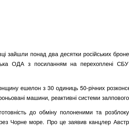
івці зайшли понад два десятки російських броне
ізька ОДА з посиланням на перехоплені СБУ
сонщину ешелон з 30 одиниць 50-річних розконсе
броньовані машини, реактивні системи залпового
 готовність до обміну полоненими та розблоку
рез Чорне море. Про це заявив канцлер Австрі