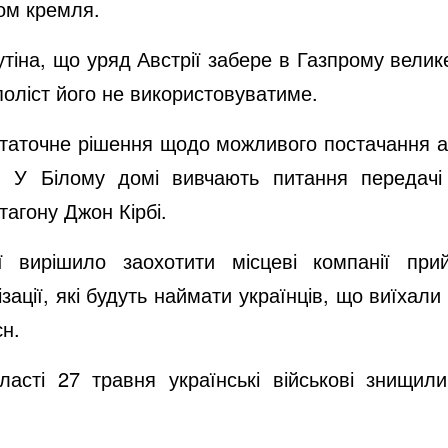
ом кремля.
утіна, що уряд Австрії забере в Газпрому велик
поліст його не використовуватиме.
остаточне рішення щодо можливого постачання 
. У Білому домі вивчають питання передачі
агону Джон Кірбі.
ії вирішило заохотити місцеві компанії п
зації, які будуть наймати українців, що виїхал
єн.
бласті 27 травня українські військові знищи