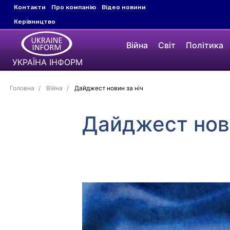
Контакти
Про компанію
Відео новини
Керівництво
Війна
Світ
Політика
УКРАЇНА ІНФОРМ
Головна
Війна
Дайджест новин за ніч
Дайджест нови