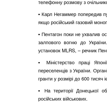
телефонну розмову з очільник
▪️ Карл Негаммер попередив п
якщо російський газовий моно
▪️ Пентагон поки не ухвалив 
залпового вогню до України
установок MLRS, – речник Пент
▪️ Міністерство праці Япон
переселенців з України. Органі
гранти у розмірі до 600 тисяч і
▪️ На території Донецької о
російських військових.