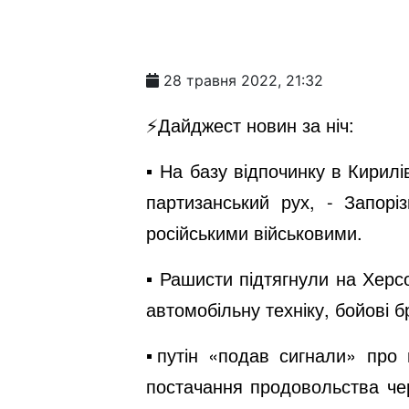
28 травня 2022, 21:32
⚡️Дайджест новин за ніч:
▪️ На базу відпочинку в Кирил
партизанський рух, - Запор
російськими військовими.
▪️ Рашисти підтягнули на Хер
автомобільну техніку, бойові 
▪️путін «подав сигнали» про
постачання продовольства че