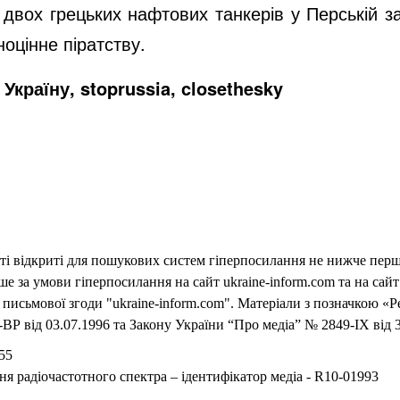
 двох грецьких нафтових танкерів у Перській за
оцінне піратству.
Україну, stoprussia, closethesky
еті відкриті для пошукових систем гіперпосилання не нижче першо
 за умови гіперпосилання на сайт ukraine-inform.com та на сайт
письмової згоди "ukraine-inform.com". Матеріали з позначкою «Р
ВР від 03.07.1996 та Закону України “Про медіа” № 2849-IX від 3
55
ня радіочастотного спектра – ідентифікатор медіа - R10-01993